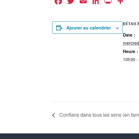
Facebook
Twitter
Email
LinkedIn
Print
Pa
DÉTAIL
Ajouter au calendrier
Date :
mercred
Heure :
10h30 -
Conflans dans tous les sens (en fami