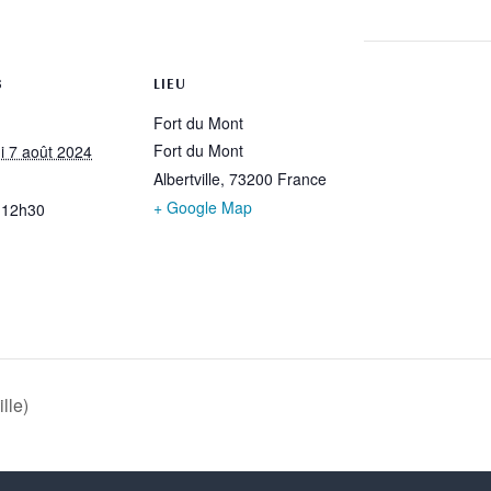
rtager
S
LIEU
Fort du Mont
Fort du Mont
i 7 août 2024
Albertville
,
73200
France
+ Google Map
 12h30
lle)