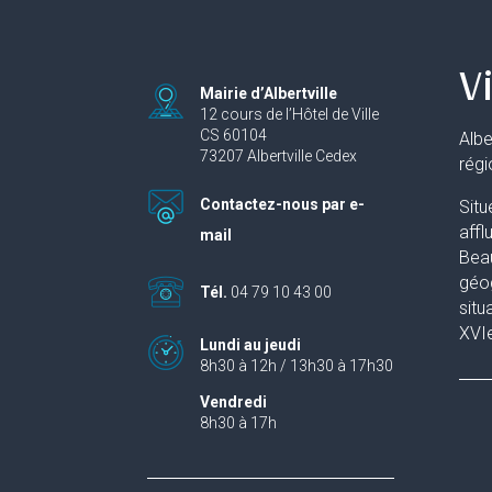
Vi
Mairie d’Albertville
12 cours de l’Hôtel de Ville
CS 60104
Albe
73207 Albertville Cedex
rég
Contactez-nous par e-
Situ
affl
mail
Beau
géog
Tél.
04 79 10 43 00
situ
XVIe
Lundi au jeudi
8h30 à 12h / 13h30 à 17h30
Vendredi
8h30 à 17h