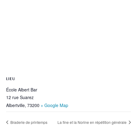
LIEU
École Albert Bar
12 rue Suarez
Albertville
,
73200
+ Google Map
Braderie de printemps
La fine et la Norine en répétition générale