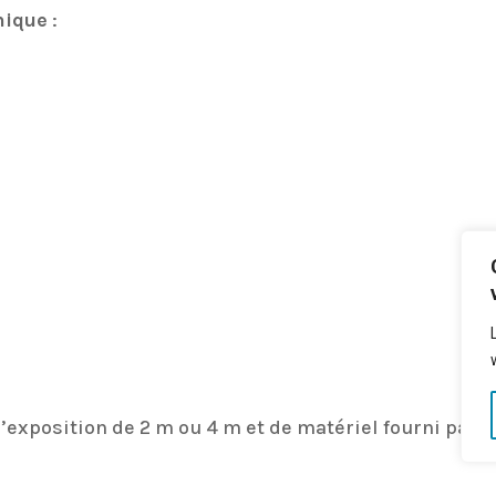
nique
:
’exposition de 2 m ou 4 m et de matériel fourni par