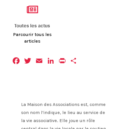

Toutes les actus
Parcourir tous les
articles
Facebook
Twitter
Email
LinkedIn
Print
Partager
La Maison des Associations est, comme
son nom l’indique, le lieu au service de
la vie associative. Elle joue un rôle
central dans la vie locale par le soutien,