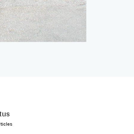
tus
ticles