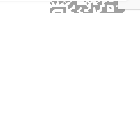
Articles récents
Rénovation de la voirie
Les feux de 1792 – Reconstitution
historique
Un été à Albé
Les rendez-vous Patrimoine de l’été