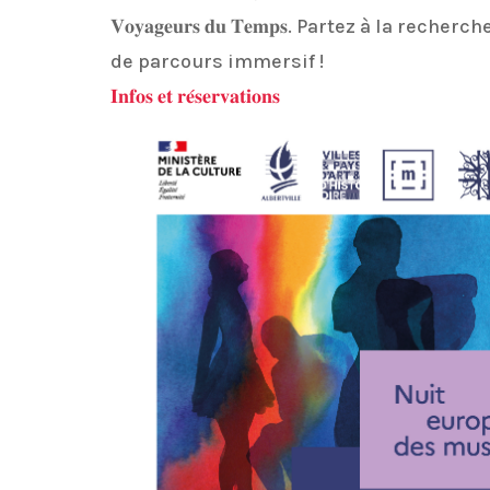
𝐕𝐨𝐲𝐚𝐠𝐞𝐮𝐫𝐬 𝐝𝐮 𝐓𝐞𝐦𝐩𝐬. Partez à la 
de parcours immersif !
𝐈𝐧𝐟𝐨𝐬 𝐞𝐭 𝐫𝐞́𝐬𝐞𝐫𝐯𝐚𝐭𝐢𝐨𝐧𝐬