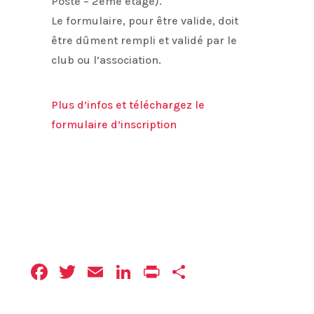
Poste – 2éme étage).
Le formulaire, pour être valide, doit
être dûment rempli et validé par le
club ou l’association.
Plus d’infos et téléchargez le
formulaire d’inscription
Facebook
Twitter
Email
LinkedIn
Print
Partager