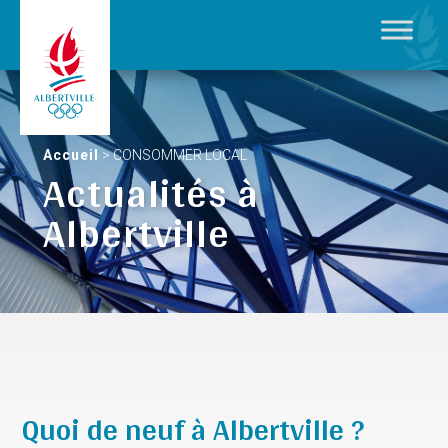
Accueil
>
CONSOMMER LOCAL
Actualités à
Albertville
Quoi de neuf à Albertville ?