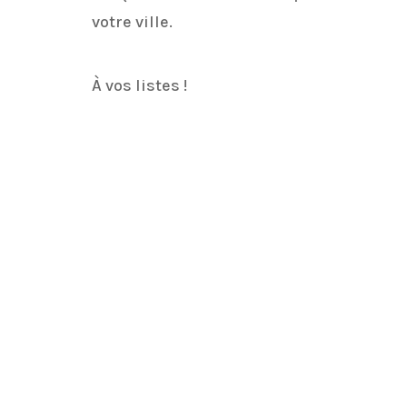
votre ville.
À vos listes !
Facebook
Twitter
Email
LinkedIn
Print
Partager