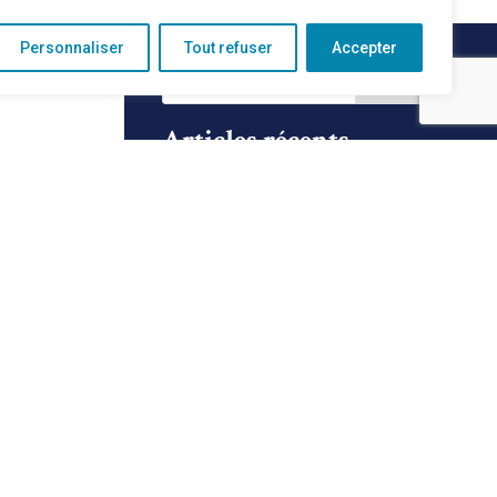
Personnaliser
Tout refuser
Accepter
Articles récents
Rénovation de la voirie
Les feux de 1792 – Reconstitution
historique
Un été à Albé
Les rendez-vous Patrimoine de l’été
Fête du Fort du Mont