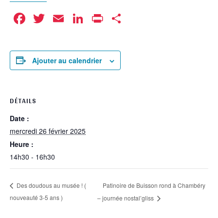
Facebook
Twitter
Email
LinkedIn
Print
Partager
Ajouter au calendrier
DÉTAILS
Date :
mercredi 26 février 2025
Heure :
14h30 - 16h30
Patinoire de Buisson rond à Chambéry
Des doudous au musée ! (
nouveauté 3-5 ans )
– journée nostal’gliss