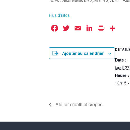
Tarifs : Albertvillois de 2,90 € à 8,70 € – Ex
Plus d’infos
Facebook
Twitter
Email
LinkedIn
Print
Pa
DÉTAIL
Ajouter au calendrier
Date :
jeudi 27
Heure :
13h15 -
Atelier créatif et crêpes