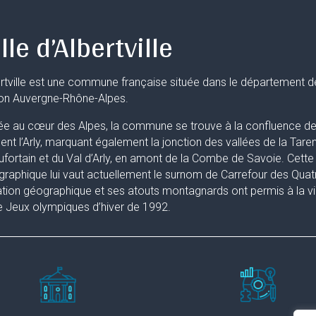
lle d’Albertville
rtville est une commune française située dans le département d
ion Auvergne-Rhône-Alpes.
ée au cœur des Alpes, la commune se trouve à la confluence de 
uent l’Arly, marquant également la jonction des vallées de la Taren
fortain et du Val d’Arly, en amont de la Combe de Savoie. Cette 
raphique lui vaut actuellement le surnom de Carrefour des Quat
ation géographique et ses atouts montagnards ont permis à la ville
 Jeux olympiques d’hiver de 1992.