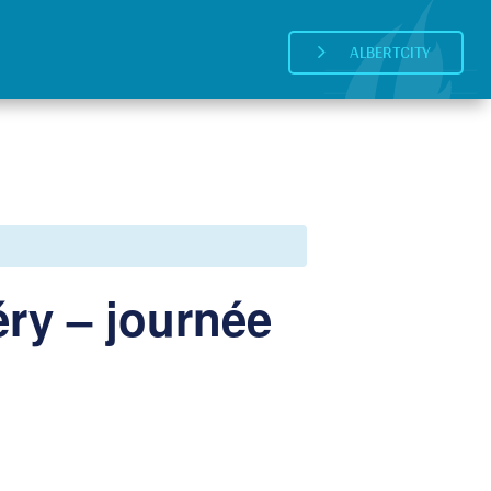
ALBERTCITY
5
ry – journée