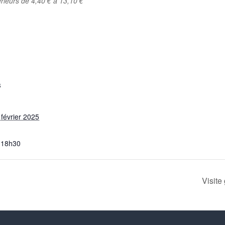
térieurs de 4,40 € à 13,10 €
rtager
S
 février 2025
 18h30
Visite