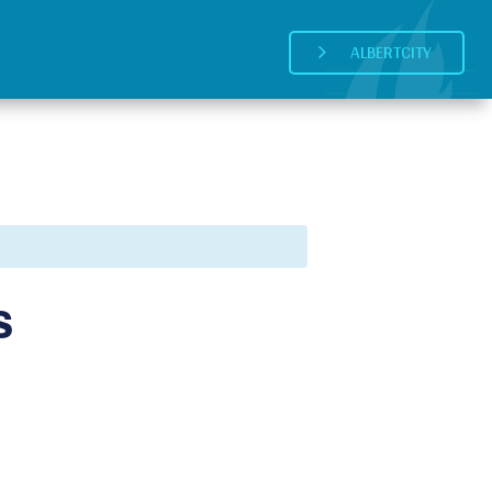
ALBERTCITY
5
s