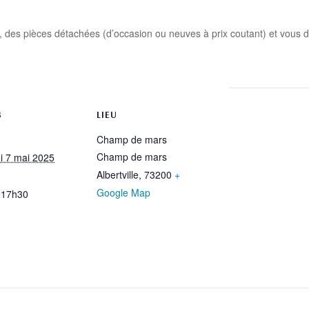
ls, des pièces détachées (d’occasion ou neuves à prix coutant) et vous 
rtager
S
LIEU
Champ de mars
Champ de mars
i 7 mai 2025
Albertville
,
73200
+
Google Map
 17h30