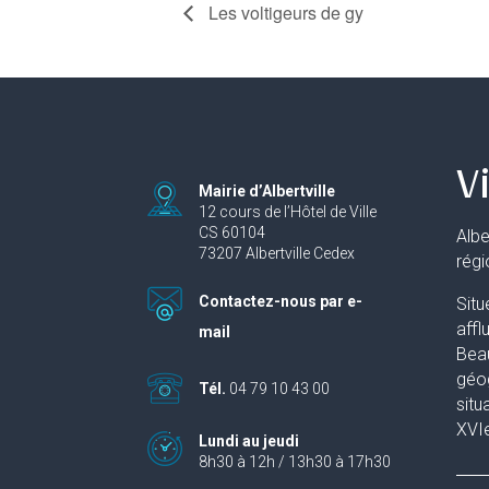
Les voltigeurs de gy
Vi
Mairie d’Albertville
12 cours de l’Hôtel de Ville
CS 60104
Albe
73207 Albertville Cedex
rég
Contactez-nous par e-
Situ
affl
mail
Beau
géog
Tél.
04 79 10 43 00
situ
XVIe
Lundi au jeudi
8h30 à 12h / 13h30 à 17h30