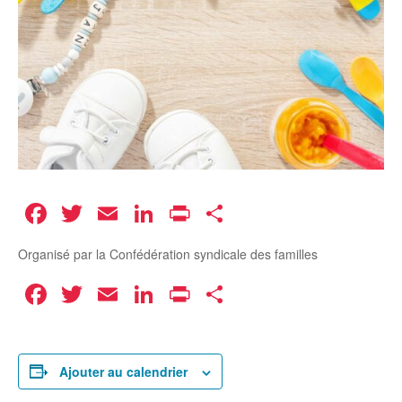
Facebook
Twitter
Email
LinkedIn
Print
Partager
Organisé par la Confédération syndicale des familles
Facebook
Twitter
Email
LinkedIn
Print
Partager
Ajouter au calendrier