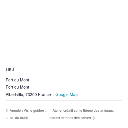
LIEU
Fort du Mont
Fort du Mont
Albertville
,
73200
France
+ Google Map
Atelier créatif sur le thème des animaux
Annulé >Visite guidée :
le fort du mont
marins et roses des sables