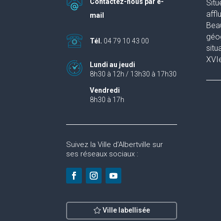
Contactez-nous par e-
Situ
affl
mail
Beau
géog
Tél.
04 79 10 43 00
situ
XVIe
Lundi au jeudi
8h30 à 12h / 13h30 à 17h30
Vendredi
8h30 à 17h
Suivez la Ville d’Albertville sur
ses réseaux sociaux :
Ville labellisée