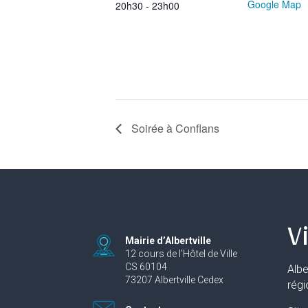
Google Map
20h30 - 23h00
Soirée à Conflans
Vi
Mairie d’Albertville
12 cours de l’Hôtel de Ville
CS 60104
Albe
73207 Albertville Cedex
rég