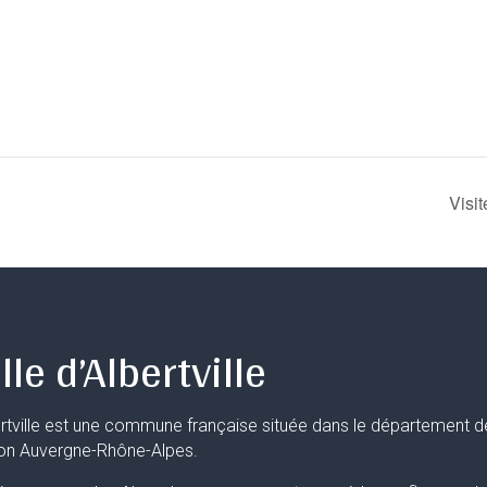
Visit
lle d’Albertville
rtville est une commune française située dans le département d
ion Auvergne-Rhône-Alpes.