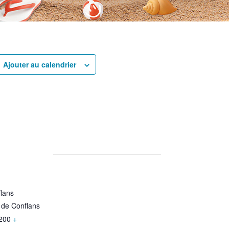
rtager
Ajouter au calendrier
rtager
lans
 de Conflans
200
+