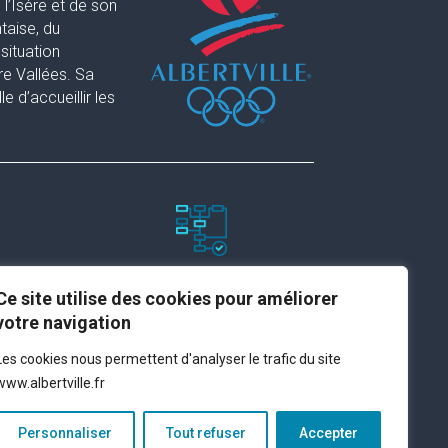
l’Isère et de son
taise, du
situation
re Vallées. Sa
 d’accueillir les
Paramètres du site
Ce site utilise des cookies pour améliorer
votre navigation
Plan du site
Les cookies nous permettent d'analyser le trafic du site
Contact
www.albertville.fr
Espace presse
Mentions légales
Personnaliser
Tout refuser
Accepter