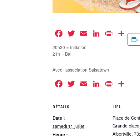
Facebook
Twitter
Email
LinkedIn
Print
Pa
20h30 = Initiation
21h = Bal
Avec l’association Salsatown
Facebook
Twitter
Email
LinkedIn
Print
Pa
DÉTAILS
LIEU
Date :
Place de Conf
Grande place
samedi 11 juillet
Albertville
,
73
Heure :