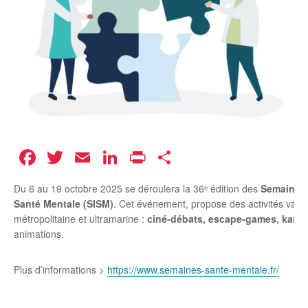
Facebook
Twitter
Email
LinkedIn
Print
Partager
Du 6 au 19 octobre 2025 se déroulera la 36ᵉ édition des
Semaines 
Santé Mentale (SISM)
. Cet événement, propose des activités vari
métropolitaine et ultramarine :
ciné-débats, escape-games, kara
animations.
Plus d’informations >
https://www.semaines-sante-mentale.fr/