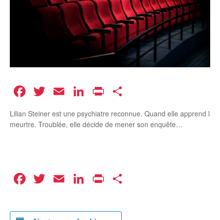
Facebook
Twitter
Email
LinkedIn
Print
Partager
Lilian Steiner est une psychiatre reconnue. Quand elle apprend la mo
meurtre. Troublée, elle décide de mener son enquête…
Facebook
Twitter
Email
LinkedIn
Print
Partager