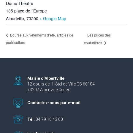
Dôme Thêatre
135 place de l'Europe
Albertville
,
73200
+ Google Map
Les puces des
Bourse aux vêtements d’été, articles de
puériculture
couturières
Mairie d’Albertville
12 cours de l’Hôtel de Ville CS 60104
73207 Albertville Cedex
Contactez-nous par e-mail
Tél.
04 79 10 43 00