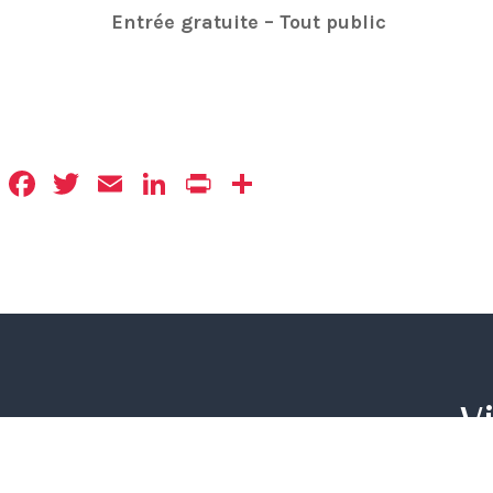
Entrée
gratuite –
Tout
public
Facebook
Twitter
Email
LinkedIn
Print
Partager
Vi
Mairie d’Albertville
12 cours de l’Hôtel de Ville
CS 60104
Albe
73207 Albertville Cedex