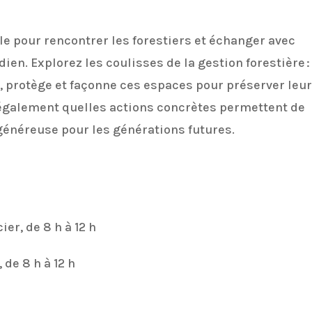
lle
pour
rencontrer les
forestiers
et
échanger
avec
dien.
Explorez
les
coulisses
de
la
gestion
forestière :
,
protège
et
façonne
ces
espaces
pour
préserver
leur
également
quelles
actions
concrètes
permettent
de
généreuse
pour
les
générations
futures.
cier,
de
8
h
à
12
h
,
de
8
h
à
12
h