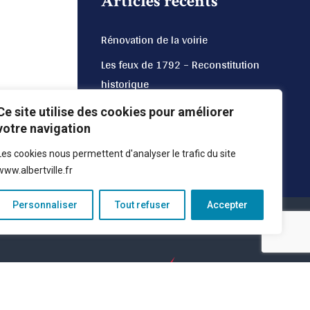
Articles récents
Rénovation de la voirie
Les feux de 1792 – Reconstitution
historique
Un été à Albé
Ce site utilise des cookies pour améliorer
votre navigation
Les rendez-vous Patrimoine de l’été
Les cookies nous permettent d'analyser le trafic du site
Fête du Fort du Mont
www.albertville.fr
Personnaliser
Tout refuser
Accepter
e la Savoie en