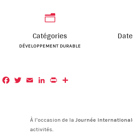
n
Catégories
Date
DÉVELOPPEMENT DURABLE
Facebook
Twitter
Email
LinkedIn
Print
Partager
À
l’occasion
de
la
Journée
internationa
activités.