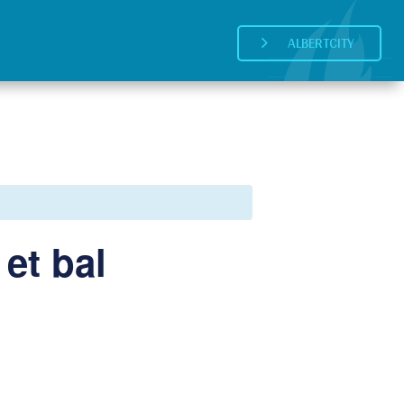
ALBERTCITY
5
et bal