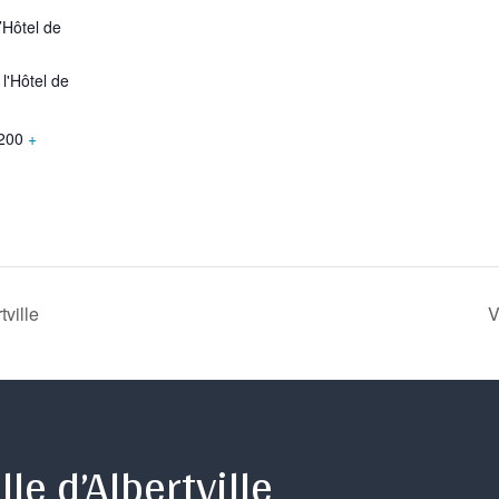
’Hôtel de
l'Hôtel de
200
+
tville
V
lle d’Albertville