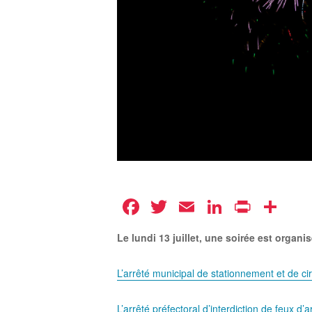
Facebook
Twitter
Email
LinkedIn
Print
Pa
Le lundi 13 juillet, une soirée est organis
L’arrêté municipal de stationnement et de cir
L’arrêté préfectoral d’interdiction de feux d’ar