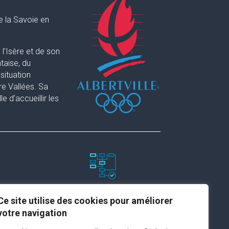
e la Savoie en
l’Isère et de son
taise, du
situation
re Vallées. Sa
 d’accueillir les
Paramètres du site
Ce site utilise des cookies pour améliorer
votre navigation
Plan du site