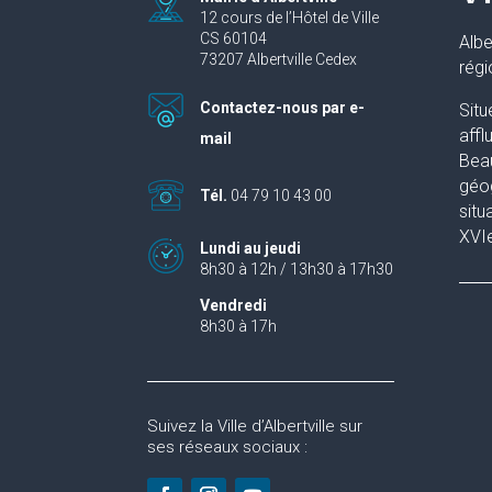
12 cours de l’Hôtel de Ville
CS 60104
Albe
73207 Albertville Cedex
rég
Contactez-nous par e-
Situ
affl
mail
Beau
géog
Tél.
04 79 10 43 00
situ
XVIe
Lundi au jeudi
8h30 à 12h / 13h30 à 17h30
Vendredi
8h30 à 17h
Suivez la Ville d’Albertville sur
ses réseaux sociaux :