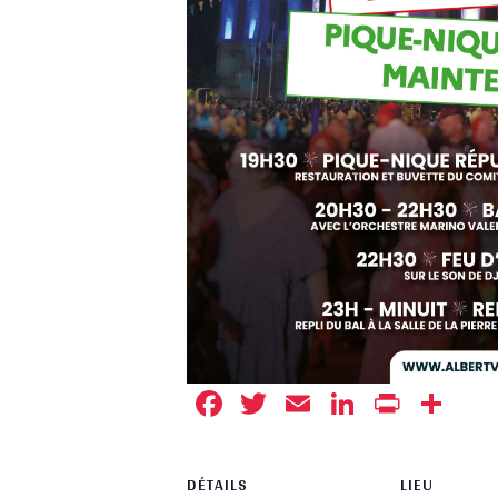
Facebook
Twitter
Email
LinkedIn
Print
Pa
DÉTAILS
LIEU