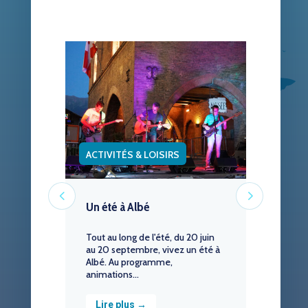
ACTIVITÉS & LOISIRS
HISTOIRE ET PAT
Un été à Albé
Les rendez-vou
de l’été
Tout au long de l'été, du 20 juin
au 20 septembre, vivez un été à
Le service Ville d'Ar
Albé. Au programme,
de la Ville d'Albertv
animations...
propose un progra
Lire plus →
Lire plus →