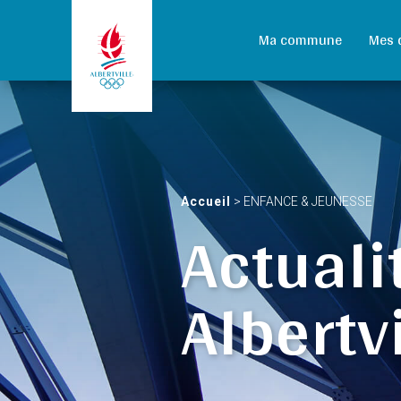
Ma commune
Mes 
Accueil
>
ENFANCE & JEUNESSE
Actuali
Albertvi